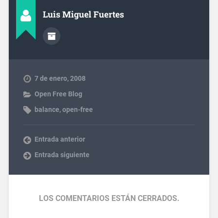
Luis Miguel Fuertes
7 de enero, 2008
Open Free Blog
balance
,
open-free
Entrada anterior
Entrada siguiente
LOS COMENTARIOS ESTÁN CERRADOS.