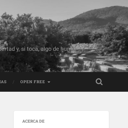
rtad y, si toca, algo de humor ;-)
IAS
OPEN FREE
ACERCA DE