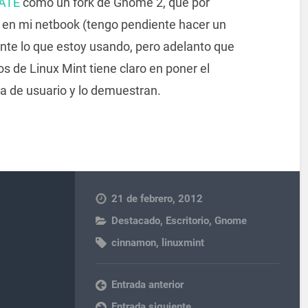
ATE
como un fork de Gnome 2, que por
 en mi netbook (tengo pendiente hacer un
mente lo que estoy usando, pero adelanto que
os de Linux Mint tiene claro en poner el
a de usuario y lo demuestran.
21 de febrero, 2012
Destacado
,
Escritorio
,
Gnome
cinnamon
,
linuxmint
Entrada anterior
Entrada siguiente