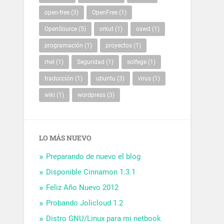
open-free
(3)
OpenFree
(1)
OpenSource
(5)
orkut
(1)
oswd
(1)
programación
(1)
proyectos
(1)
rhel
(1)
Seguridad
(1)
solfege
(1)
traducción
(1)
ubuntu
(3)
virus
(1)
wiki
(1)
wordpress
(3)
LO MÁS NUEVO
Preparando de nuevo el blog
Disponible Cinnamon 1.3.1
Feliz Año Nuevo 2012
Probando Jolicloud 1.2
Distro GNU/Linux para mi netbook