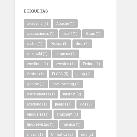
ETIQUETAS
akademy
(1)
Apache
(1)
asociaciones
(1)
asolif
(1)
Blogs
(1)
distro
(1)
Distros
(3)
dms
(2)
dokuwiki
(1)
empresa
(1)
escritorio
(1)
eventos
(1)
Fedora
(1)
fiestas
(1)
FLOSS
(5)
gimp
(1)
gnome
(1)
hackmeeting
(1)
herramientas
(1)
Internet
(2)
jolicloud
(1)
juegos
(1)
Kde
(3)
lenguajes
(1)
linuxmint
(1)
linux revistas
(1)
musica
(1)
mysql
(1)
Ofimática
(2)
ong
(2)