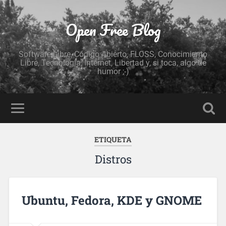
Open Free Blog
Software Libre, Código Abierto, FLOSS, Conocimiento
Libre, Tecnología, Internet, Libertad y, si toca, algo de
humor ;-)
ETIQUETA
Distros
Ubuntu, Fedora, KDE y GNOME