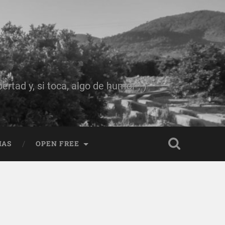
rtad y, si toca, algo de humor ;-)
IAS
OPEN FREE