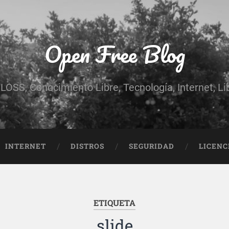
Open Free Blog
LOSS, Conocimiento Libre, Tecnología, Internet, Libe
INTERNET
DISTROS
SEGURIDAD
LICENC
ETIQUETA
slide