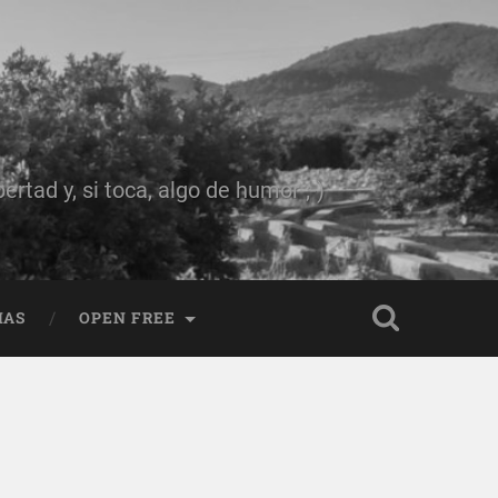
rtad y, si toca, algo de humor ;-)
IAS
OPEN FREE